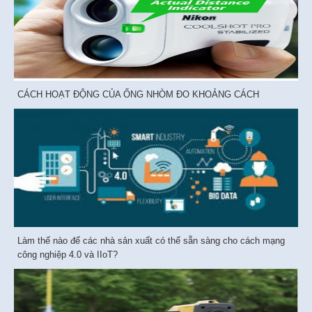
CÁCH HOẠT ĐỘNG CỦA ỐNG NHÒM ĐO KHOẢNG CÁCH
Làm thế nào để các nhà sản xuất có thể sẵn sàng cho cách mạng
công nghiệp 4.0 và IIoT?