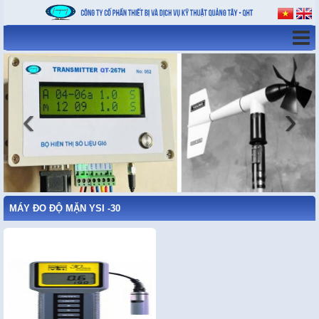
‹
›
MÁY ĐO ĐỘ MẶN YSI -30